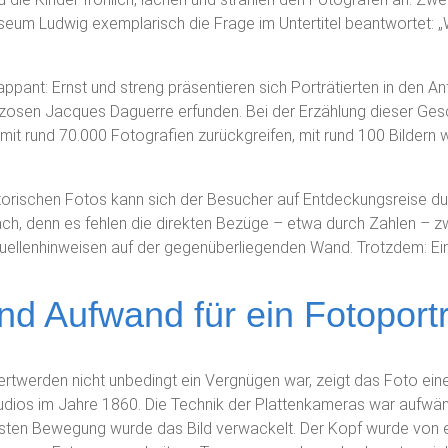
seum Ludwig exemplarisch die Frage im Untertitel beantwortet: „
rappant: Ernst und streng präsentieren sich Porträtierten in den 
zosen Jacques Daguerre erfunden. Bei der Erzählung dieser Ge
it rund 70.000 Fotografien zurückgreifen, mit rund 100 Bildern wi
storischen Fotos kann sich der Besucher auf Entdeckungsreise d
ach, denn es fehlen die direkten Bezüge – etwa durch Zahlen – 
ellenhinweisen auf der gegenüberliegenden Wand. Trotzdem: Ein
nd Aufwand für ein Fotoportr
rtwerden nicht unbedingt ein Vergnügen war, zeigt das Foto eines
udios im Jahre 1860. Die Technik der Plattenkameras war aufwänd
insten Bewegung wurde das Bild verwackelt. Der Kopf wurde von 