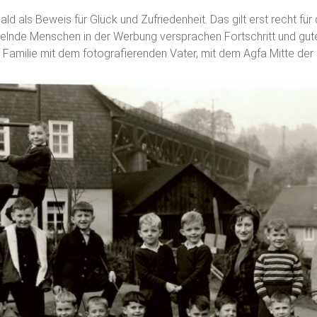
ld als Beweis für Glück und Zufriedenheit. Das gilt erst recht für 
elnde Menschen in der Werbung versprachen Fortschritt und gut
n Familie mit dem fotografierenden Vater, mit dem Agfa Mitte de