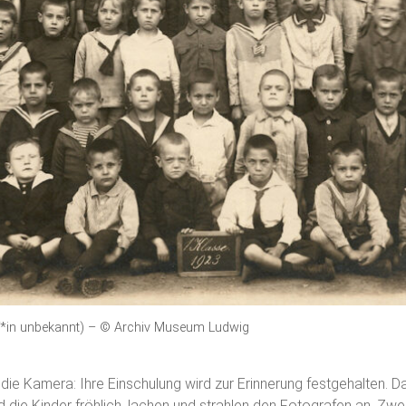
f*in unbekannt) – © Archiv Museum Ludwig
in die Kamera: Ihre Einschulung wird zur Erinnerung festgehalten.
d die Kinder fröhlich, lachen und strahlen den Fotografen an. Zwe