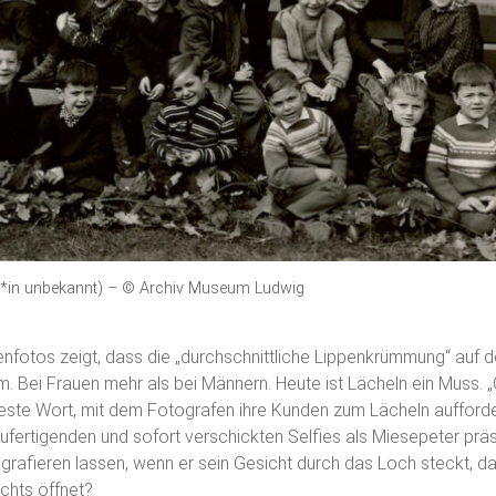
f*in unbekannt) – © Archiv Museum Ludwig
enfotos zeigt, dass die „durchschnittliche Lippenkrümmung“ auf 
m. Bei Frauen mehr als bei Männern. Heute ist Lächeln ein Muss. „
ste Wort, mit dem Fotografen ihre Kunden zum Lächeln aufforder
ufertigenden und sofort verschickten Selfies als Miesepeter prä
grafieren lassen, wenn er sein Gesicht durch das Loch steckt, da
chts öffnet?