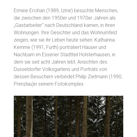
Ermine Ercihan (1989, Izmir) besuchte Menschen,
die zwischen den 1950er und 1970er Jahren als
„Gastarbeiter“ nach Deutschland kamen, in ihren
Wohnungen. Ihre Gesichter und das Wohnumfeld
zeigen, wie sie ihr Leben heute sehen. Katharina
Kemme (1991, Fürth) porträtiert Häuser und
Nachbarn im Essener Stadtteil Holsterhausen, in
dem sie seit acht Jahren lebt. Ansichten des
Düsseldorfer Volksgartens und Porträts von
dessen Besuchern verbindet Philip Zietmann (1990,
Prenzlau)in seinem Fotokomplex.