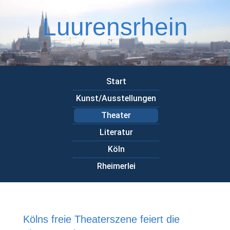
Luurensrhein
Start
Kunst/Ausstellungen
Theater
Literatur
Köln
Rheimerlei
Kölns freie Theaterszene feiert die