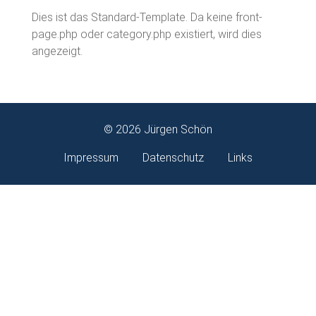
Dies ist das Standard-Template. Da keine front-
page.php oder category.php existiert, wird dies
angezeigt.
© 2026 Jürgen Schön
Impressum
Datenschutz
Links