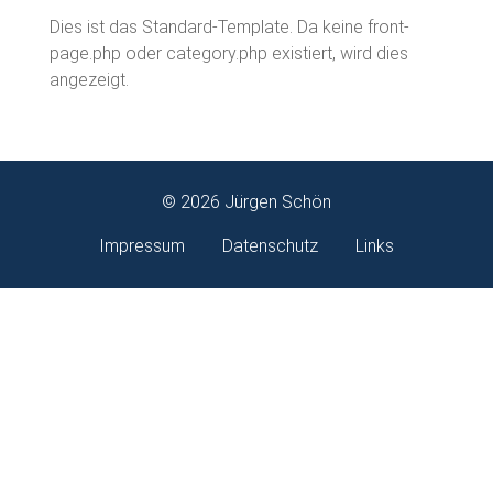
Dies ist das Standard-Template. Da keine front-
page.php oder category.php existiert, wird dies
angezeigt.
© 2026 Jürgen Schön
Impressum
Datenschutz
Links